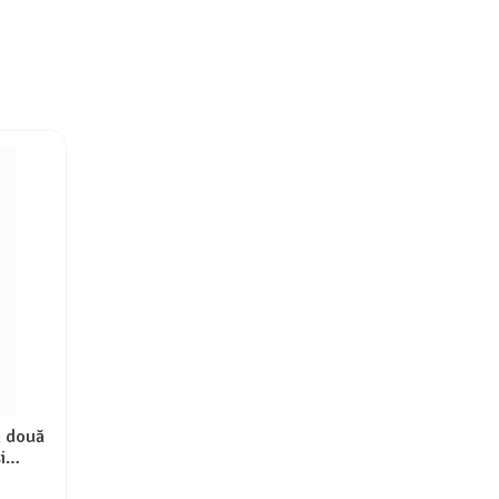
u două
i