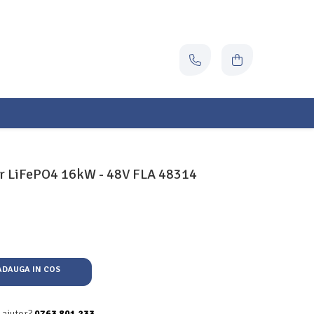
ar LiFePO4 16kW - 48V FLA 48314
DAUGA IN COS
 ajutor?
0763 801 233