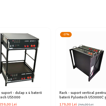
-27%
 suport - dulap x 4 baterii
Rack - suport vertical pentr
tech US5000
baterii Pylontech US3000C ș
US5000
 259,00 Lei
179,00 Lei
244,00 Lei