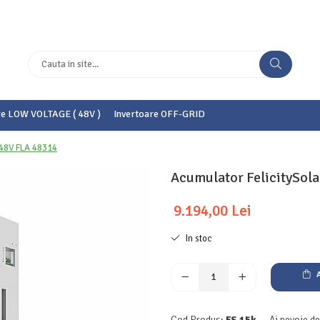
re LOW VOLTAGE ( 48V )
Invertoare OFF-GRID
 48V FLA 48314
Acumulator FelicitySol
9.194,00 Lei
In stoc
A
Cod Produs:
FS 15k
Ai nevoie de