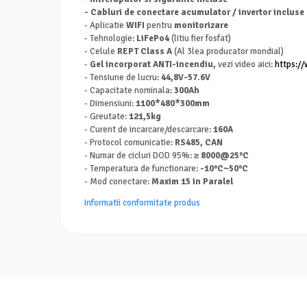
- Cabluri de conectare acumulator / invertor incluse
- Aplicatie
WIFI
pentru
monitorizare
- Tehnologie:
LiFePo4
(litiu fier fosfat)
- Celule
REPT Class A
(Al 3lea producator mondial)
-
Gel incorporat ANTI-incendiu,
vezi video aici:
https:/
- Tensiune de lucru:
44,8V-57.6V
- Capacitate nominala:
300Ah
- Dimensiuni:
1100*480*300mm
- Greutate:
121,5kg
- Curent de incarcare/descarcare:
160A
- Protocol comunicatie:
RS485, CAN
- Numar de cicluri DOD 95%:
≥ 8000@25°C
- Temperatura de functionare:
-10°C~50°C
- Mod conectare:
Maxim 15 in Paralel
Informatii conformitate produs