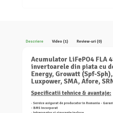
Descriere
Video
(1)
Review-uri
(0)
Acumulator LiFePO4 FLA 48
invertoarele din piata cu 
Energy, Growatt (Spf-Sph),
Luxpower, SMA, Afore, SRNE
Specificatii tehnice & avantaje:
-
Service asigurat de producator in Romania - Garant
- BMS incorporat
-
Intrerupator si sigurante incluse