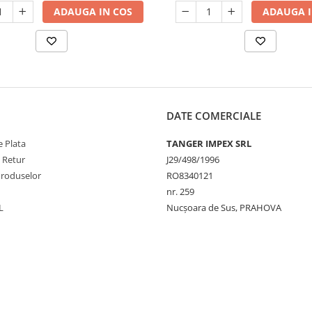
ADAUGA IN COS
ADAUGA I
DATE COMERCIALE
 Plata
TANGER IMPEX SRL
e Retur
J29/498/1996
Produselor
RO8340121
nr. 259
L
Nucșoara de Sus, PRAHOVA