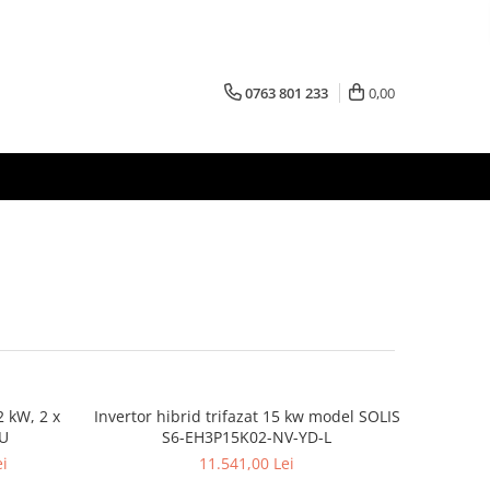
0763 801 233
0,00
2 kW, 2 x
Invertor hibrid trifazat 15 kw model SOLIS
EU
S6-EH3P15K02-NV-YD-L
ei
11.541,00 Lei