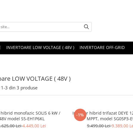
E
INVERTOARE LOW VOLTAGE ( 48V )
INVERTOARE OFF-GRID
oare LOW VOLTAGE ( 48V )
1-
3
din
3
produse
 /
Invertor hibrid trifazat DEYE 1
-1%
48V model S5-EH1P6KL
MPPT, model SG05P3-
.625,00 Lei
4.449,00 Lei
9.499,00 Lei
9.389,00 L