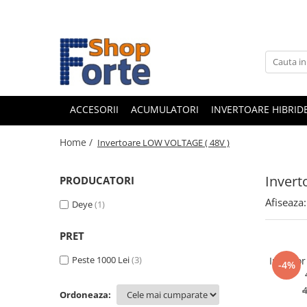
ACCESORII
ACUMULATORI
INVERTOARE HIBRID
Home /
Invertoare LOW VOLTAGE ( 48V )
Invert
PRODUCATORI
Afiseaza:
Deye
(1)
PRET
Peste 1000 Lei
(3)
Invertor hibrid monofazic SOLIS 6 kW
-4%
4
Ordoneaza: