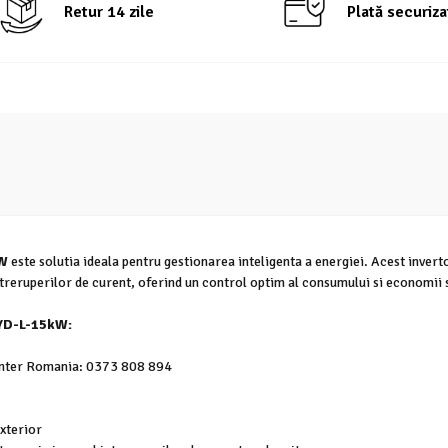
Retur 14 zile
Plată securiza
kW
este solutia ideala pentru gestionarea inteligenta a energiei. Acest inver
treruperilor de curent, oferind un control optim al consumului si economii 
-YD-L-15kW
:
enter Romania:
0373 808 894
exterior