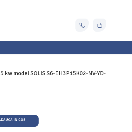
at 15 kw model SOLIS S6-EH3P15K02-NV-YD-
DAUGA IN COS