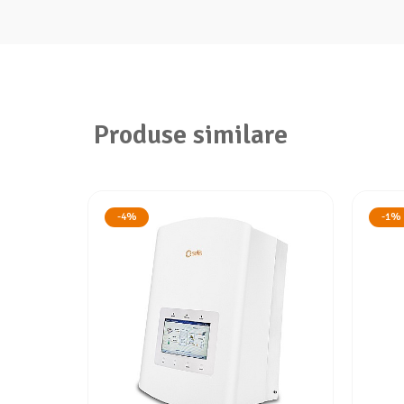
Produse similare
-4%
-1%