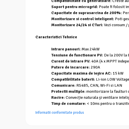
Compatibilitate cu generatoare
: Creste au
Suport pentru microgrid
: Poate fi folosit
Capacitate de suprasarcina de 200%
: Pe
Monitorizare si control inteligent
: Poti ge
Monitorizare 24/24 si CTuri
: Vezi consum /
Caracteristici Tehnice
Intrare panouri:
Max 24kW
Tensiune de functionare PV
: De la 200V la
Curent de intrare PV
: 40A (4 x MPPT indep
Putere de incarcare
: 290A
Capacitate maxima de ieșire AC
: 15 kW
Compatibilitate baterii
: Li-ion LOW Voltag
Comunicare
: RS485, CAN, Wi-Fi si LAN
Protectii multiple
: monitorizare la faulturi
Racire
: Convecție naturala și ventilare inte
Timp de comutare
: < 10ms pentru o tranziti
Informatii conformitate produs