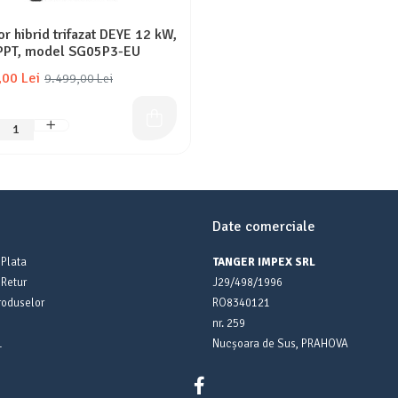
or hibrid trifazat DEYE 12 kW,
PPT, model SG05P3-EU
,00 Lei
9.499,00 Lei
Date comerciale
Plata
TANGER IMPEX SRL
 Retur
J29/498/1996
roduselor
RO8340121
nr. 259
L
Nucșoara de Sus, PRAHOVA