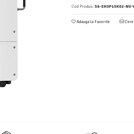
Cod Produs:
S6-EH3P15K02-NV-
Adauga la Favorite
Cere 