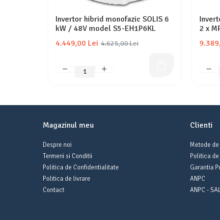
Invertor hibrid monofazic SOLIS 6
Invert
kW / 48V model S5-EH1P6KL
2 x M
4.449,00 Lei
9.389
4.625,00 Lei
Magazinul meu
Clienti
Despre noi
Metode de 
Termeni si Conditii
Politica de
Politica de Confidentialitate
Garantia P
Politica de livrare
ANPC
Contact
ANPC - SA