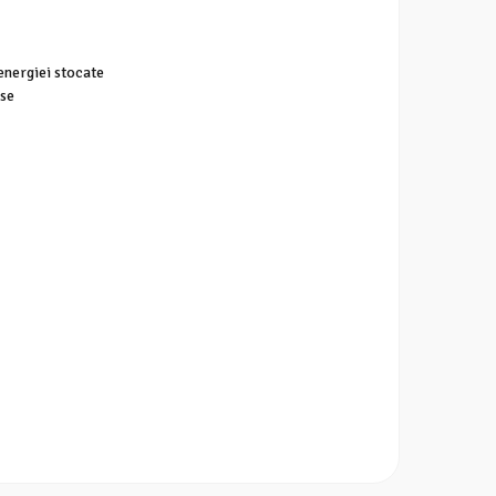
 energiei stocate
use