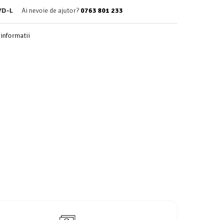
YD-L
Ai nevoie de ajutor?
0763 801 233
informatii