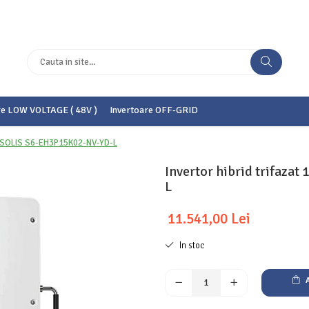
re LOW VOLTAGE ( 48V )
Invertoare OFF-GRID
del SOLIS S6-EH3P15K02-NV-YD-L
Invertor hibrid trifaz
L
11.541,00 Lei
In stoc
A