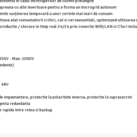
tonomia in cazul intreruperilor de curent prelungite
 impreuna cu alte invertoare pentru a forma un microgrid autonom
rmite susținerea temporară a unor cerinte mai mari de consum
stiona atat consumatorii critici, cat si cei neesentiali, optimizand utilizarea
 productie / stocare in timp real 24/24 prin conectie Wifi/LAN si CTuri incl
 850V - Max: 1000V
endente)
e 48V
 de impamantare, protectie la polaritate inversa, protectie la suprasarcini
ligenta redundanta
e rapida intre retea si backup