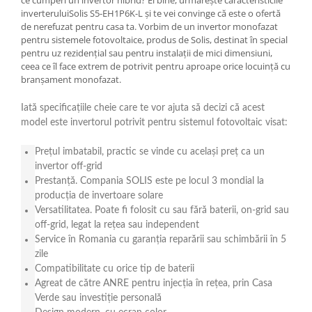
ce cumperi un invertor hibrid? Ei bine, urmărește caracteristicile
inverteruluiSolis S5-EH1P6K-L și te vei convinge că este o ofertă
de nerefuzat pentru casa ta. Vorbim de un invertor monofazat
pentru sistemele fotovoltaice, produs de Solis, destinat în special
pentru uz rezidențial sau pentru instalații de mici dimensiuni,
ceea ce îl face extrem de potrivit pentru aproape orice locuință cu
branșament monofazat.
Iată specificațiile cheie care te vor ajuta să decizi că acest
model este invertorul potrivit pentru sistemul fotovoltaic visat:
Prețul imbatabil, practic se vinde cu același preț ca un
invertor off-grid
Prestanță. Compania SOLIS este pe locul 3 mondial la
producția de invertoare solare
Versatilitatea. Poate fi folosit cu sau fără baterii, on-grid sau
off-grid, legat la rețea sau independent
Service în Romania cu garanția reparării sau schimbării în 5
zile
Compatibilitate cu orice tip de baterii
Agreat de către ANRE pentru injecția în rețea, prin Casa
Verde sau investiție personală