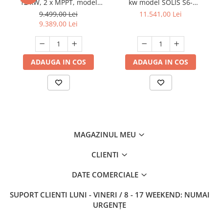
12 kW, 2 x MPPT, model
kw model SOLIS S6-
SG05P3-EU
EH3P15K02-NV-YD-L
9.499,00 Lei
11.541,00 Lei
9.389,00 Lei
ADAUGA IN COS
ADAUGA IN COS
MAGAZINUL MEU
CLIENTI
DATE COMERCIALE
SUPORT CLIENTI
LUNI - VINERI / 8 - 17 WEEKEND: NUMAI
URGENȚE