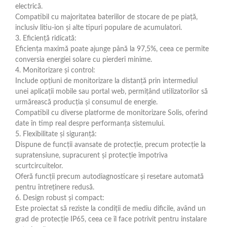
electrică.
Compatibil cu majoritatea bateriilor de stocare de pe piață,
inclusiv litiu-ion și alte tipuri populare de acumulatori.
3. Eficiență ridicată:
Eficiența maximă poate ajunge până la 97,5%, ceea ce permite
conversia energiei solare cu pierderi minime.
4. Monitorizare și control:
Include opțiuni de monitorizare la distanță prin intermediul
unei aplicații mobile sau portal web, permițând utilizatorilor să
urmărească producția și consumul de energie.
Compatibil cu diverse platforme de monitorizare Solis, oferind
date în timp real despre performanța sistemului.
5. Flexibilitate și siguranță:
Dispune de funcții avansate de protecție, precum protecție la
supratensiune, supracurent și protecție împotriva
scurtcircuitelor.
Oferă funcții precum autodiagnosticare și resetare automată
pentru întreținere redusă.
6. Design robust și compact:
Este proiectat să reziste la condiții de mediu dificile, având un
grad de protecție IP65, ceea ce îl face potrivit pentru instalare