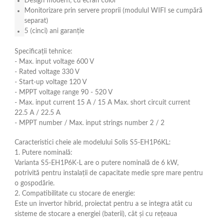
Design modern, cu ecran color
Monitorizare prin servere proprii (modulul WIFI se cumpără
separat)
5 (cinci) ani garanție
Specificații tehnice:
- Max. input voltage 600 V
- Rated voltage 330 V
- Start-up voltage 120 V
- MPPT voltage range 90 - 520 V
- Max. input current 15 A / 15 A Max. short circuit current
22.5 A / 22.5 A
- MPPT number / Max. input strings number 2 / 2
Caracteristici cheie ale modelului Solis S5-EH1P6KL:
1. Putere nominală:
Varianta S5-EH1P6K-L are o putere nominală de 6 kW,
potrivită pentru instalații de capacitate medie spre mare pentru
o gospodărie.
2. Compatibilitate cu stocare de energie:
Este un invertor hibrid, proiectat pentru a se integra atât cu
sisteme de stocare a energiei (baterii), cât și cu rețeaua