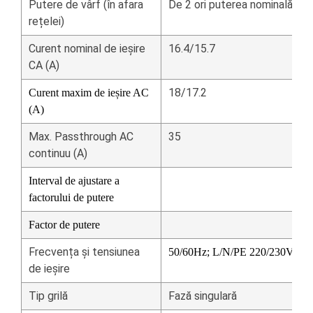
Putere de vârf (în afara
De 2 ori puterea nominală, 10
rețelei)
Curent nominal de ieșire
16.4/15.7
CA (A)
18/17.2
Curent maxim de ieșire AC
(A)
Max.
Passthrough AC
35
continuu (A)
Interval de ajustare a
factorului de putere
Factor de putere
Frecvența și tensiunea
50/60Hz;
L/N/PE 220/230Vac
de ieșire
Tip grilă
Fază singulară