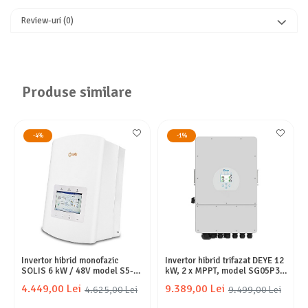
Review-uri
(0)
Produse similare
-4%
-1%
Invertor hibrid monofazic
Invertor hibrid trifazat DEYE 12
SOLIS 6 kW / 48V model S5-
kW, 2 x MPPT, model SG05P3-
EH1P6KL
EU
4.449,00 Lei
9.389,00 Lei
4.625,00 Lei
9.499,00 Lei