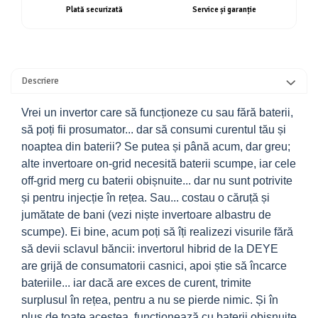
Plată securizată
Service și garanție
Descriere
Vrei un invertor care să funcționeze cu sau fără baterii,
să poți fii prosumator... dar să consumi curentul tău și
noaptea din baterii?
Se putea și până acum, dar greu;
alte invertoare on-grid necesită baterii scumpe, iar cele
off-grid merg cu baterii obișnuite... dar nu sunt potrivite
și pentru injecție în rețea. Sau... costau o căruță și
jumătate de bani (vezi niște invertoare albastru de
scumpe).
Ei bine, acum poți să îți realizezi visurile fără
să devii sclavul băncii: invertorul hibrid de la DEYE
are grijă de consumatorii casnici, apoi știe să încarce
bateriile... iar dacă are exces de curent, trimite
surplusul în rețea, pentru a nu se pierde nimic. Și în
plus de toate acestea, funcționează cu baterii obișnuite